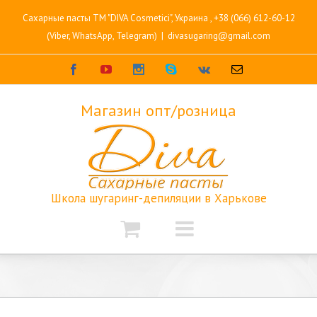
Сахарные пасты TM "DIVA Cosmetici", Украина ,
+38 (066) 612-60-12
(Viber, WhatsApp, Telegram)
|
divasugaring@gmail.com
Facebook
Youtube
Instagram
Skype
Vk
Email
Магазин опт/розница
Школа шугаринг-депиляции в Харькове